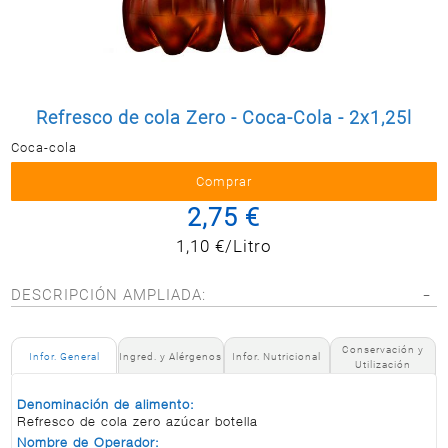
Postal
MASCOTAS
PERFUMERÍA
Y BELLEZA
Refresco de cola Zero - Coca-Cola - 2x1,25l
LIMPIEZA
Y HOGAR
Coca-cola
BAZAR
2,75 €
ELECTRO
1,10 €/Litro
DESCRIPCIÓN AMPLIADA:
Conservación y
Infor. General
Ingred. y Alérgenos
Infor. Nutricional
Utilización
Denominación de alimento:
Refresco de cola zero azúcar botella
Nombre de Operador: