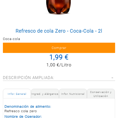
Postal
MASCOTAS
PERFUMERÍA
Y BELLEZA
Refresco de cola Zero - Coca-Cola - 2l
LIMPIEZA
Y HOGAR
Coca-cola
BAZAR
1,99 €
ELECTRO
1,00 €/Litro
DESCRIPCIÓN AMPLIADA:
Conservación y
Infor. General
Ingred. y Alérgenos
Infor. Nutricional
Utilización
Denominación de alimento:
Refresco cola zero
Nombre de Operador: