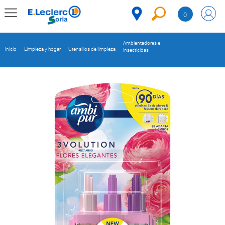
Saltar al contenido
0
MENÚ
CORPORATIVO
Ambientadores e
Inicio
Limpieza y hogar
Utensilios de limpieza
insecticidas
MERCADO
DESPENSA
Código
REFRIGERADOS
CONGELADOS
DULCES Y
DESAYUNO
BEBIDAS
PLATOS
PREPARADOS
BEBÉS