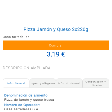
Postal
MASCOTAS
PERFUMERÍA
Y BELLEZA
Pizza Jamón y Queso 2x220g
LIMPIEZA
Y HOGAR
Casa tarradellas
BAZAR
3,19 €
ELECTRO
DESCRIPCIÓN AMPLIADA:
Conservación y
Infor. General
Ingred. y Alérgenos
Infor. Nutricional
Utilización
Denominación de alimento:
Pizza de jamón y queso fresca
Nombre de Operador:
Casa Tarradellas S.A.