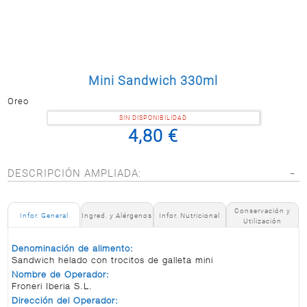
Postal
MASCOTAS
PERFUMERÍA
Y BELLEZA
Mini Sandwich 330ml
LIMPIEZA
Y HOGAR
Oreo
BAZAR
SIN DISPONIBILIDAD
4,80 €
ELECTRO
DESCRIPCIÓN AMPLIADA:
Conservación y
Infor. General
Ingred. y Alérgenos
Infor. Nutricional
Utilización
Denominación de alimento:
Sandwich helado con trocitos de galleta mini
Nombre de Operador:
Froneri Iberia S.L.
Dirección del Operador: