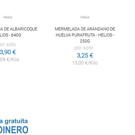
Helios
Helios
A DE ALBARICOQUE
MERMELADA DE ARÁNDANO DE
LIOS - 640G
HUELVA PURAFRUTA - HELIOS -
H
250G
or sólo
por sólo
3,90 €
3,25 €
,09 €/Kilo
13,00 €/Kilo