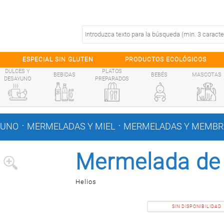
ESPECIAL SIN GLUTEN
PRODUCTOS ECOLÓGICOS
DULCES Y
PLATOS
BEBIDAS
BEBÉS
MASCOTAS
DESAYUNO
PREPARADOS
.
.
YUNO
MERMELADAS Y MIEL
MERMELADAS Y MEMBR
Mermelada de 
Helios
SIN DISPONIBILIDAD