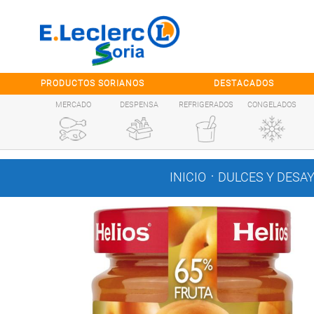
Saltar al contenido
PRODUCTOS SORIANOS
DESTACADOS
MERCADO
DESPENSA
REFRIGERADOS
CONGELADOS
.
INICIO
DULCES Y DESA