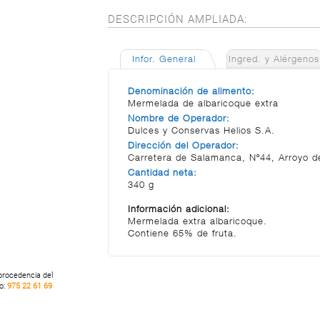
DESCRIPCIÓN AMPLIADA:
Infor. General
Ingred. y Alérgenos
Denominación de alimento:
Mermelada de albaricoque extra
Nombre de Operador:
Dulces y Conservas Helios S.A.
Dirección del Operador:
Carretera de Salamanca, Nº44, Arroyo de
Cantidad neta:
340 g
Información adicional:
Mermelada extra albaricoque.
Contiene 65% de fruta.
 procedencia del
no:
975 22 61 69