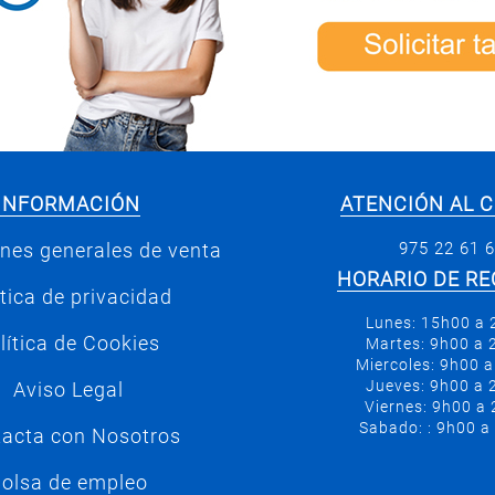
INFORMACIÓN
ATENCIÓN AL C
975 22 61 
nes generales de venta
HORARIO DE RE
ítica de privacidad
Lunes: 15h00 a
lítica de Cookies
Martes: 9h00 a
Miercoles: 9h00 
Jueves: 9h00 a
Aviso Legal
Viernes: 9h00 a
Sabado: : 9h00 a
acta con Nosotros
olsa de empleo