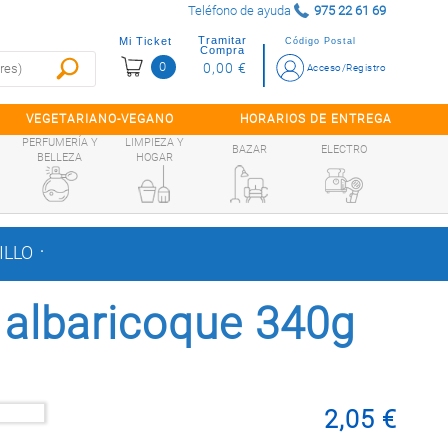
Teléfono de ayuda
975 22 61 69
Tramitar
Mi Ticket
Código Postal
Compra
0
0,00 €
Acceso/Registro
VEGETARIANO-VEGANO
HORARIOS DE ENTREGA
PERFUMERÍA Y
LIMPIEZA Y
BAZAR
ELECTRO
BELLEZA
HOGAR
.
ILLO
albaricoque 340g
2,05 €