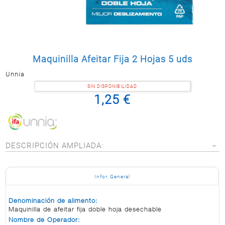
Postal
MASCOTAS
PERFUMERÍA
Y BELLEZA
Maquinilla Afeitar Fija 2 Hojas 5 uds
LIMPIEZA
Y HOGAR
Unnia
BAZAR
SIN DISPONIBILIDAD
1,25 €
ELECTRO
DESCRIPCIÓN AMPLIADA:
Infor. General
Denominación de alimento:
Maquinilla de afeitar fija doble hoja desechable
Nombre de Operador: