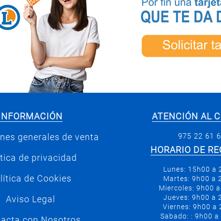
INFORMACIÓN
ATENCIÓN AL C
975 22 61 
nes generales de venta
HORARIO DE RE
ítica de privacidad
Lunes: 15h00 a
lítica de Cookies
Martes: 9h00 a
Miercoles: 9h00 
Jueves: 9h00 a
Aviso Legal
Viernes: 9h00 a
Sabado: : 9h00 a
acta con Nosotros