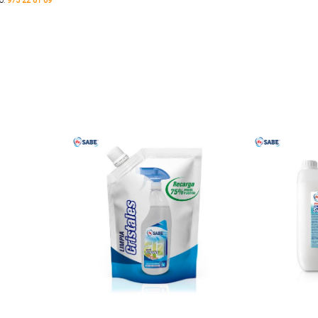
no:
975 22 61 69