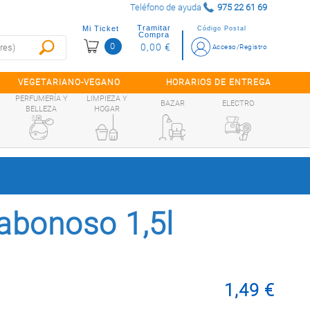
Teléfono de ayuda
975 22 61 69
Tramitar
Mi Ticket
Código Postal
Compra
0
0,00 €
Acceso/Registro
VEGETARIANO-VEGANO
HORARIOS DE ENTREGA
PERFUMERÍA Y
LIMPIEZA Y
BAZAR
ELECTRO
BELLEZA
HOGAR
.
abonoso 1,5l
1,49 €