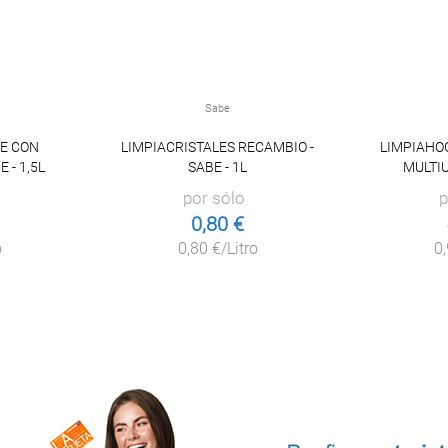
Sabe
E CON
LIMPIACRISTALES RECAMBIO -
LIMPIAHO
 - 1,5L
SABE - 1L
MULTIU
por sólo
p
0,80 €
o
0,80 €/Litro
0,