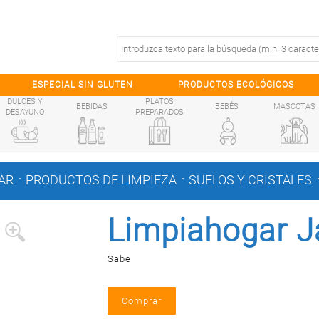
ESPECIAL SIN GLUTEN
PRODUCTOS ECOLÓGICOS
DULCES Y
PLATOS
BEBIDAS
BEBÉS
MASCOTAS
DESAYUNO
PREPARADOS
.
.
AR
PRODUCTOS DE LIMPIEZA
SUELOS Y CRISTALES
Limpiahogar J
Sabe