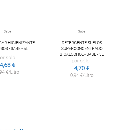
Sabe
Sabe
GAR HIGIENIZANTE
DETERGENTE SUELOS
LI
SOS - SABE - 5L
SUPERCONCENTRADO
BIOALCOHOL - SABE - 5L
or sólo
por sólo
4,68 €
4,70 €
94 €/Litro
0,94 €/Litro