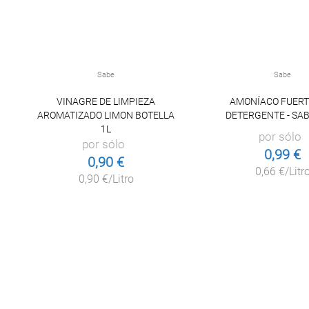
Sabe
Sabe
VINAGRE DE LIMPIEZA
AMONÍACO FUERT
AROMATIZADO LIMON BOTELLA
DETERGENTE - SABE
1L
por sólo
por sólo
0,99 €
0,90 €
0,66 €/Litr
0,90 €/Litro