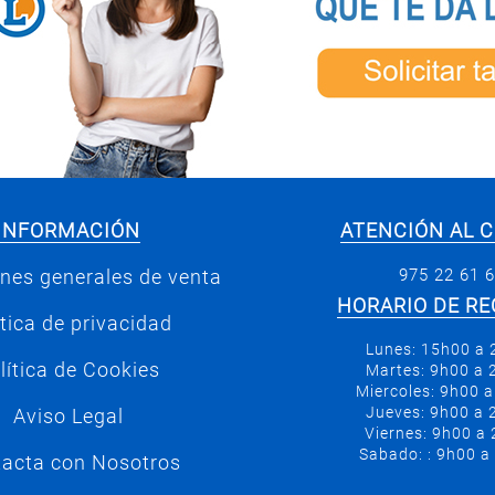
INFORMACIÓN
ATENCIÓN AL C
975 22 61 
nes generales de venta
HORARIO DE RE
ítica de privacidad
Lunes: 15h00 a
lítica de Cookies
Martes: 9h00 a
Miercoles: 9h00 
Jueves: 9h00 a
Aviso Legal
Viernes: 9h00 a
Sabado: : 9h00 a
acta con Nosotros