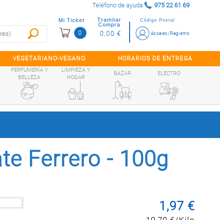
Teléfono de ayuda
975 22 61 69
Tramitar
Mi Ticket
Código Postal
Compra
0
0,00 €
Acceso/Registro
VEGETARIANO-VEGANO
HORARIOS DE ENTREGA
PERFUMERÍA Y
LIMPIEZA Y
BAZAR
ELECTRO
BELLEZA
HOGAR
te Ferrero - 100g
1,97 €