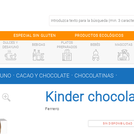
ESPECIAL SIN GLUTEN
PRODUCTOS ECOLÓGICOS
DULCES Y
PLATOS
BEBIDAS
BEBÉS
MASCOTAS
DESAYUNO
PREPARADOS
.
.
.
YUNO
CACAO Y CHOCOLATE
CHOCOLATINAS
Kinder chocola
Ferrero
SIN DISPONIBILIDAD