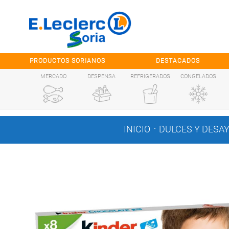
Saltar al contenido
PRODUCTOS SORIANOS
DESTACADOS
MERCADO
DESPENSA
REFRIGERADOS
CONGELADOS
.
INICIO
DULCES Y DESA