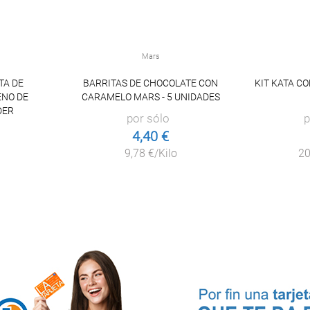
Mars
TA DE
BARRITAS DE CHOCOLATE CON
KIT KATA C
ENO DE
CARAMELO MARS - 5 UNIDADES
DER
por sólo
p
4,40 €
9,78 €/Kilo
20