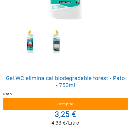
Postal
MASCOTAS
PERFUMERÍA
Y BELLEZA
LIMPIEZA
Y HOGAR
BAZAR
ELECTRO
Gel WC elimina cal biodegradable forest - Pato
- 750ml
Pato
3,25 €
4,33 €/Litro