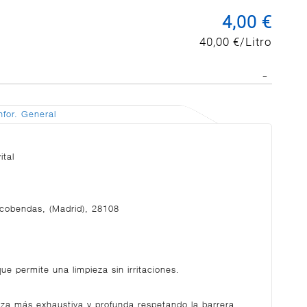
4,00 €
40,00 €/Litro
nfor. General
ital
lcobendas, (Madrid), 28108
ue permite una limpieza sin irritaciones.
pieza más exhaustiva y profunda respetando la barrera