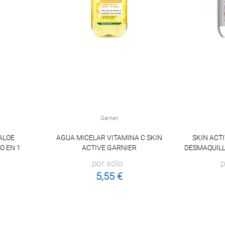
Garnier
ALOE
AGUA MICELAR VITAMINA C SKIN
SKIN ACT
O EN 1
ACTIVE GARNIER
DESMAQUILLA
por sólo
p
5,55 €