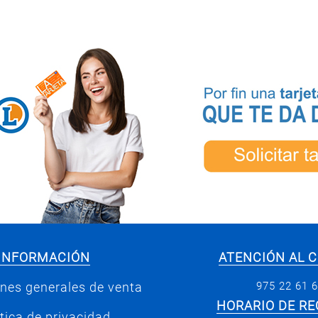
INFORMACIÓN
ATENCIÓN AL C
975 22 61 
nes generales de venta
HORARIO DE RE
ítica de privacidad