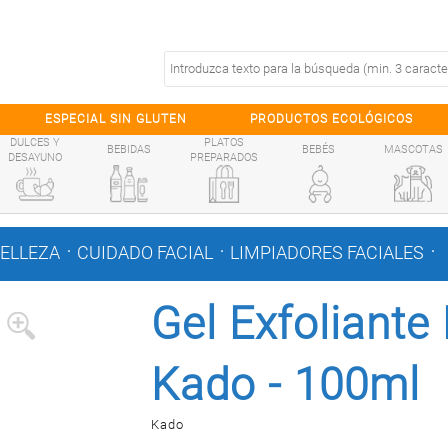
ESPECIAL SIN GLUTEN
PRODUCTOS ECOLÓGICOS
DULCES Y
PLATOS
BEBIDAS
BEBÉS
MASCOTAS
DESAYUNO
PREPARADOS
.
.
.
BELLEZA
CUIDADO FACIAL
LIMPIADORES FACIALES
Gel Exfoliante
Kado - 100ml
Kado