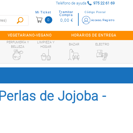
Teléfono de ayuda
975 22 61 69
Tramitar
Mi Ticket
Código Postal
Compra
0
0,00 €
Acceso/Registro
VEGETARIANO-VEGANO
HORARIOS DE ENTREGA
PERFUMERÍA Y
LIMPIEZA Y
BAZAR
ELECTRO
BELLEZA
HOGAR
 Perlas de Jojoba -