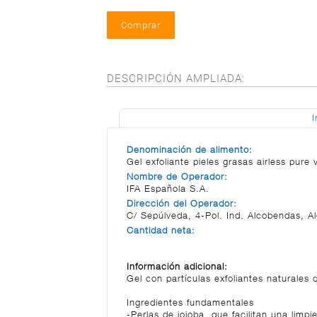
DESCRIPCIÓN AMPLIADA:
I
Denominación de alimento:
Gel exfoliante pieles grasas airless pure v
Nombre de Operador:
IFA Española S.A.
Dirección del Operador:
C/ Sepúlveda, 4-Pol. Ind. Alcobendas, A
Cantidad neta:
Información adicional:
Gel con partículas exfoliantes naturales q
Ingredientes fundamentales
-Perlas de jojoba, que facilitan una lim