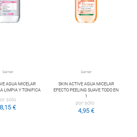
Garnier
Garnier
IVE AGUA MICELAR
SKIN ACTIVE AGUA MICELAR
S
 LIMPIA Y TONIFICA
EFECTO PEELING SUAVE TODO EN
1
or sólo
por sólo
8,15 €
4,95 €