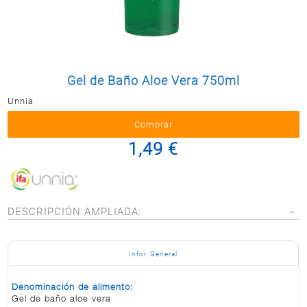
Postal
MASCOTAS
PERFUMERÍA
Y BELLEZA
Gel de Baño Aloe Vera 750ml
LIMPIEZA
Y HOGAR
Unnia
BAZAR
1,49 €
ELECTRO
DESCRIPCIÓN AMPLIADA:
Infor. General
Denominación de alimento:
Gel de baño aloe vera