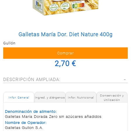
Postal
MASCOTAS
PERFUMERÍA
Y BELLEZA
Galletas María Dor. Diet Nature 400g
LIMPIEZA
Y HOGAR
Gullón
BAZAR
2,70 €
ELECTRO
DESCRIPCIÓN AMPLIADA:
Conservación y
Infor. General
Ingred. y Alérgenos
Infor. Nutricional
Utilización
Denominación de alimento:
Galletas María Dorada Zero sin azúcares añadidos
Nombre de Operador:
Galletas Gullon S.A.