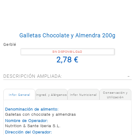
Postal
MASCOTAS
PERFUMERÍA
Y BELLEZA
Galletas Chocolate y Almendra 200g
LIMPIEZA
Y HOGAR
Gerblé
BAZAR
SIN DISPONIBILIDAD
2,78 €
ELECTRO
DESCRIPCIÓN AMPLIADA:
Conservación y
Infor. General
Ingred. y Alérgenos
Infor. Nutricional
Utilización
Denominación de alimento:
Galletas con chocolate y almendras
Nombre de Operador:
Nutrition & Sante Iberia S.L.
Dirección del Operador: