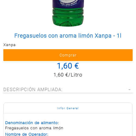
Postal
MASCOTAS
PERFUMERÍA
Y BELLEZA
Fregasuelos con aroma limón Xanpa - 1l
LIMPIEZA
Y HOGAR
Xanpa
BAZAR
1,60 €
ELECTRO
1,60 €/Litro
DESCRIPCIÓN AMPLIADA:
Infor. General
Denominación de alimento:
Fregasuelos con aroma limón
Nombre de Operador: