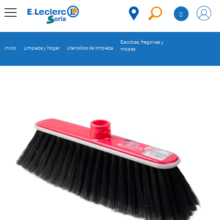
Saltar al contenido
0
MENÚ
CORPORATIVO
Escobas, fregonas y
Inicio
Limpieza y hogar
Utensilios de limpieza
mopas
MERCADO
DESPENSA
Código
REFRIGERADOS
CONGELADOS
DULCES Y
DESAYUNO
BEBIDAS
PLATOS
PREPARADOS
BEBÉS