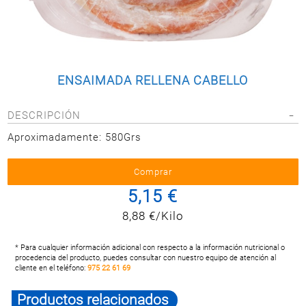
Postal
MASCOTAS
PERFUMERÍA
Y BELLEZA
ENSAIMADA RELLENA CABELLO
LIMPIEZA
Y HOGAR
DESCRIPCIÓN
BAZAR
Aproximadamente: 580Grs
ELECTRO
5,15 €
8,88 €/Kilo
* Para cualquier información adicional con respecto a la información nutricional o
procedencia del producto, puedes consultar con nuestro equipo de atención al
cliente en el teléfono:
975 22 61 69
Productos relacionados