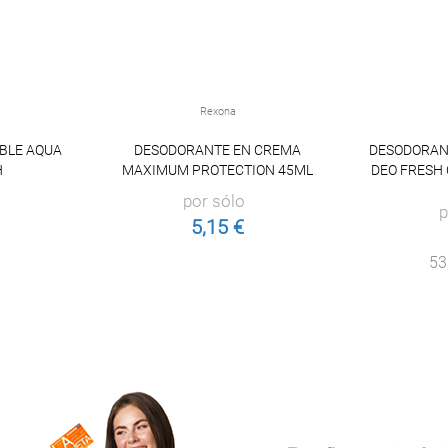
Rexona
IBLE AQUA
DESODORANTE EN CREMA
DESODORAN
H
MAXIMUM PROTECTION 45ML
DEO FRESH 
por sólo
p
5,15 €
53