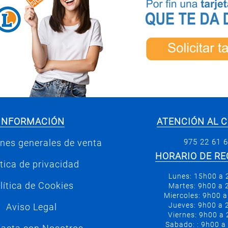
INFORMACIÓN
ATENCIÓN AL C
975 22 61 
nes generales de venta
HORARIO DE RE
ítica de privacidad
Lunes: 15h00 a
lítica de Cookies
Martes: 9h00 a
Miercoles: 9h00 
Jueves: 9h00 a
Aviso Legal
Viernes: 9h00 a
Sabado: : 9h00 a