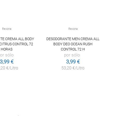
Rexona
Rexona
TE CREMA ALL BODY
DESODORANTE MEN CREMA ALL
CITRUS CONTROL 72
BODY DEO OCEAN RUSH
HORAS
CONTROL 72 H
or sólo
por sólo
3,99 €
3,99 €
,20 €/Litro
53,20 €/Litro