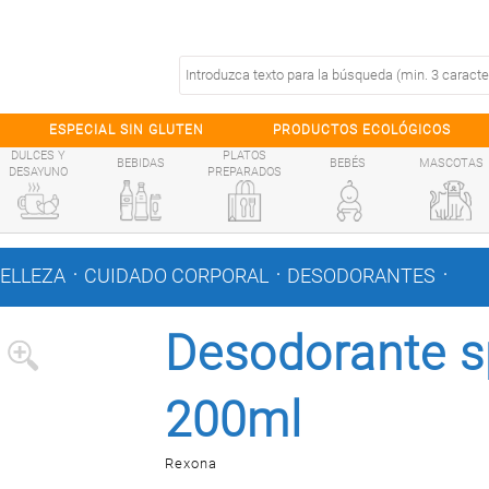
ESPECIAL SIN GLUTEN
PRODUCTOS ECOLÓGICOS
DULCES Y
PLATOS
BEBIDAS
BEBÉS
MASCOTAS
DESAYUNO
PREPARADOS
.
.
.
BELLEZA
CUIDADO CORPORAL
DESODORANTES
Desodorante s
200ml
Rexona