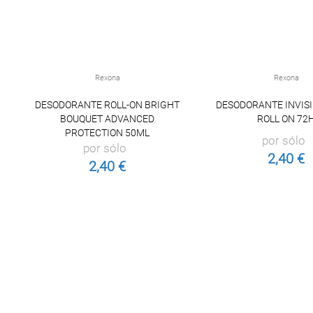
Rexona
Rexona
DESODORANTE ROLL-ON BRIGHT
DESODORANTE INVIS
BOUQUET ADVANCED
ROLL ON 72
PROTECTION 50ML
por sólo
por sólo
2,40 €
2,40 €