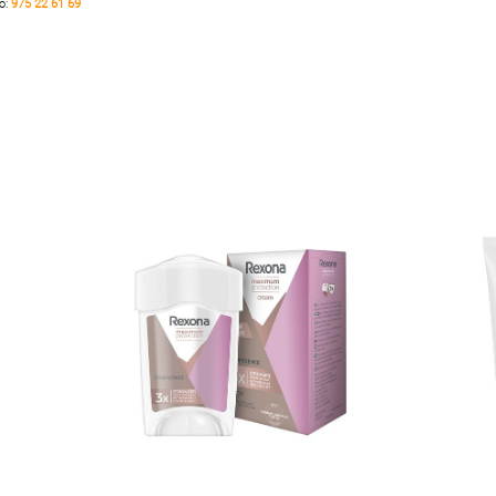
no:
975 22 61 69