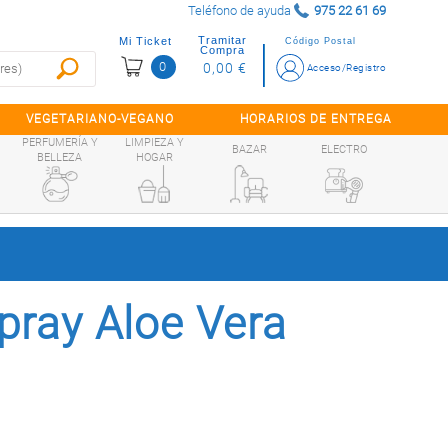
Teléfono de ayuda
975 22 61 69
Tramitar
Mi Ticket
Código Postal
Compra
0
0,00 €
Acceso/Registro
VEGETARIANO-VEGANO
HORARIOS DE ENTREGA
PERFUMERÍA Y
LIMPIEZA Y
BAZAR
ELECTRO
BELLEZA
HOGAR
pray Aloe Vera