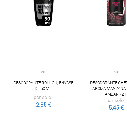
Axe
Axe
DESODORANTE ROLL-ON, ENVASE
DESODORANTE CHER
DE 50 ML.
AROMA MANZANA 
AMBAR 72 
por sólo
por sólo
2,35 €
5,45 €