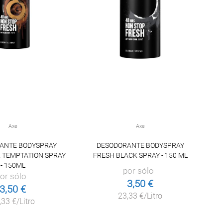
Axe
Axe
ANTE BODYSPRAY
DESODORANTE BODYSPRAY
 TEMPTATION SPRAY
FRESH BLACK SPRAY - 150 ML
- 150ML
por sólo
or sólo
3,50 €
3,50 €
23,33 €/Litro
,33 €/Litro