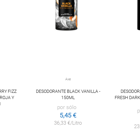
Axe
RY FIZZ
DESODORANTE BLACK VANILLA -
DESODOR
ROJA Y
150ML
FRESH DARK
H
por sólo
p
5,45 €
36,33 €/Litro
23