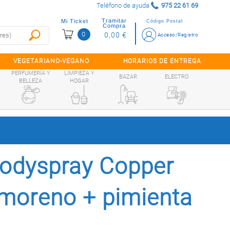
Teléfono de ayuda
975 22 61 69
Tramitar
Mi Ticket
Código Postal
Compra
0
0,00 €
Acceso/Registro
VEGETARIANO-VEGANO
HORARIOS DE ENTREGA
PERFUMERÍA Y
LIMPIEZA Y
BAZAR
ELECTRO
BELLEZA
HOGAR
odyspray Copper
 moreno + pimienta