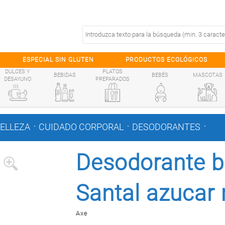
ESPECIAL SIN GLUTEN
PRODUCTOS ECOLÓGICOS
DULCES Y
PLATOS
BEBIDAS
BEBÉS
MASCOTAS
DESAYUNO
PREPARADOS
.
.
.
BELLEZA
CUIDADO CORPORAL
DESODORANTES
Desodorante b
Santal azucar
Axe