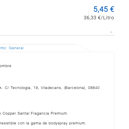
5,45 €
36,33 €/Litro
nfor. General
hombre
rk. C/ Tecnologia, 19, Viladecans, (Barcelona), 08840
e Copper Santal Fragancia Premium.
irresistible con la gama de bodyspray premium.