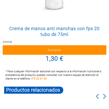
Postal
MASCOTAS
PERFUMERÍA
Y BELLEZA
Crema de manos anti manchas con fps 20
LIMPIEZA
Y HOGAR
tubo de 75ml
Unnia
BAZAR
ELECTRO
1,30 €
* Para cualquier información adicional con respecto a la información nutricional o
procedencia del producto, puedes consultar con nuestro equipo de atención al
cliente en el teléfono:
975 22 61 69
Productos relacionados