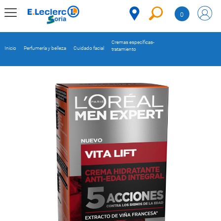
Saltar al contenido
0
MENÚ
CORPORATIVO
Cremas específicas-
Inicio
Perfumería y belleza
Cuidado facial
tratamiento
MERCADO
DESPENSA
Código
REFRIGERADOS
CONGELADOS
DULCES Y
DESAYUNO
BEBIDAS
PLATOS
PREPARADOS
BEBÉS