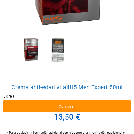
Postal
MASCOTAS
PERFUMERÍA
Y BELLEZA
LIMPIEZA
Y HOGAR
BAZAR
ELECTRO
Crema anti-edad vitalift5 Men Expert 50ml
L'oréal
13,50 €
* Para cualquier información adicional con respecto a la información nutricional o