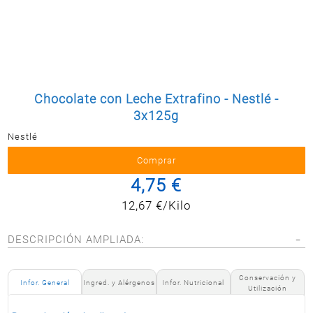
Postal
MASCOTAS
PERFUMERÍA
Y BELLEZA
LIMPIEZA
Y HOGAR
Chocolate con Leche Extrafino - Nestlé -
3x125g
BAZAR
Nestlé
ELECTRO
4,75 €
12,67 €/Kilo
DESCRIPCIÓN AMPLIADA:
Conservación y
Infor. General
Ingred. y Alérgenos
Infor. Nutricional
Utilización