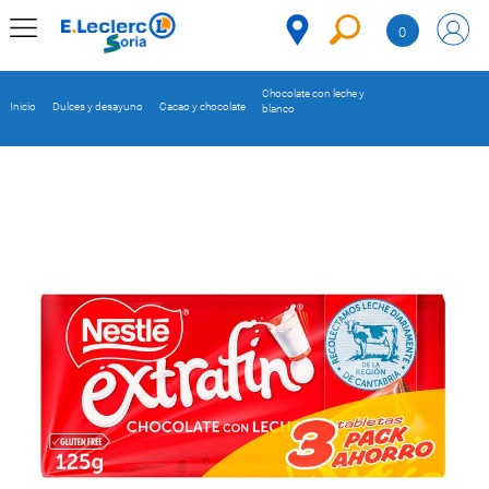
Saltar al contenido
0
MENÚ
CORPORATIVO
Chocolate con leche y
Inicio
Dulces y desayuno
Cacao y chocolate
blanco
MERCADO
DESPENSA
Código
REFRIGERADOS
CONGELADOS
DULCES Y
DESAYUNO
BEBIDAS
PLATOS
PREPARADOS
BEBÉS