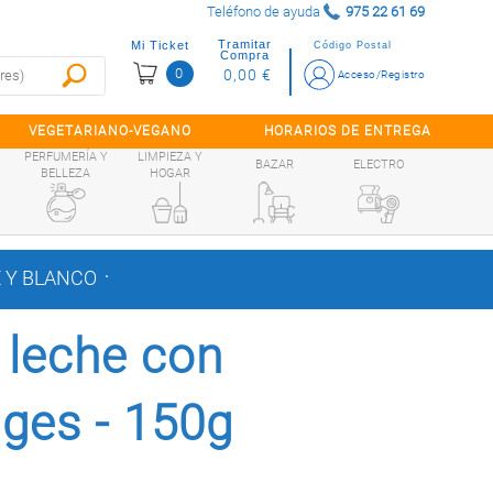
Teléfono de ayuda
975 22 61 69
Tramitar
Mi Ticket
Código Postal
Compra
0
0,00 €
Acceso/Registro
VEGETARIANO-VEGANO
HORARIOS DE ENTREGA
PERFUMERÍA Y
LIMPIEZA Y
BAZAR
ELECTRO
BELLEZA
HOGAR
.
 Y BLANCO
 leche con
iges - 150g