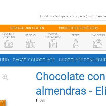
ESPECIAL SIN GLUTEN
PRODUCTOS ECOLÓGICOS
DULCES Y
PLATOS
BEBIDAS
BEBÉS
MASCOTAS
DESAYUNO
PREPARADOS
.
.
YUNO
CACAO Y CHOCOLATE
CHOCOLATE CON LECHE
Chocolate con
almendras - El
Eliges