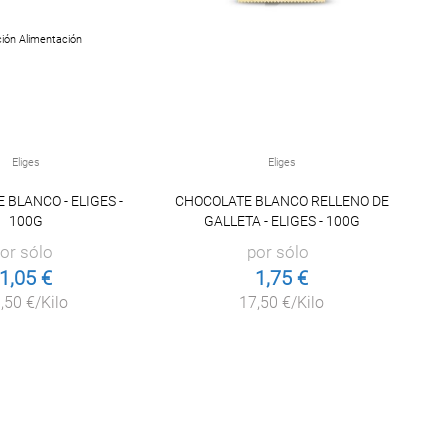
ión Alimentación
Eliges
Eliges
 BLANCO - ELIGES -
CHOCOLATE BLANCO RELLENO DE
100G
GALLETA - ELIGES - 100G
or sólo
por sólo
1,05 €
1,75 €
,50 €/Kilo
17,50 €/Kilo