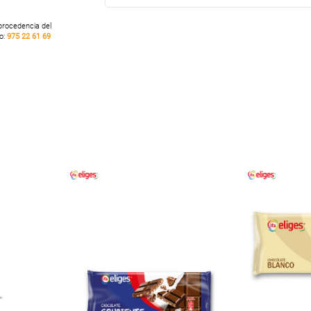
 procedencia del
no:
975 22 61 69