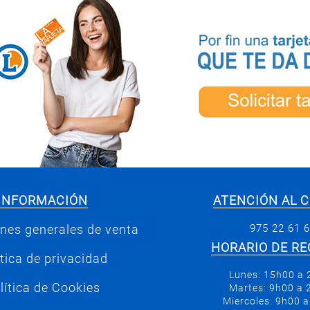
INFORMACIÓN
ATENCIÓN AL C
975 22 61 
nes generales de venta
HORARIO DE RE
ítica de privacidad
Lunes: 15h00 a
lítica de Cookies
Martes: 9h00 a
Miercoles: 9h00 