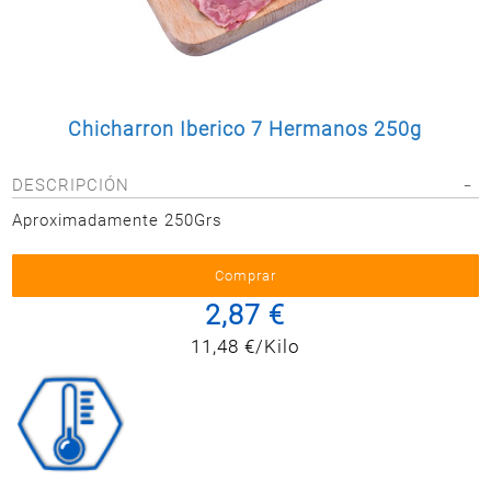
Postal
MASCOTAS
PERFUMERÍA
Y BELLEZA
Chicharron Iberico 7 Hermanos 250g
LIMPIEZA
Y HOGAR
DESCRIPCIÓN
BAZAR
Aproximadamente 250Grs
ELECTRO
2,87 €
11,48 €/Kilo