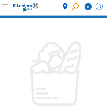
Saltar al contenido
0
MENÚ
CORPORATIVO
MERCADO
DESPENSA
Código
REFRIGERADOS
CONGELADOS
DULCES Y
DESAYUNO
BEBIDAS
PLATOS
PREPARADOS
BEBÉS