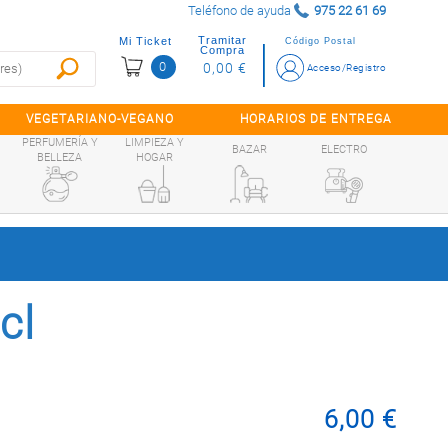
Teléfono de ayuda
975 22 61 69
Tramitar
Mi Ticket
Código Postal
Compra
0
0,00 €
Acceso/Registro
VEGETARIANO-VEGANO
HORARIOS DE ENTREGA
PERFUMERÍA Y
LIMPIEZA Y
BAZAR
ELECTRO
BELLEZA
HOGAR
cl
6,00 €