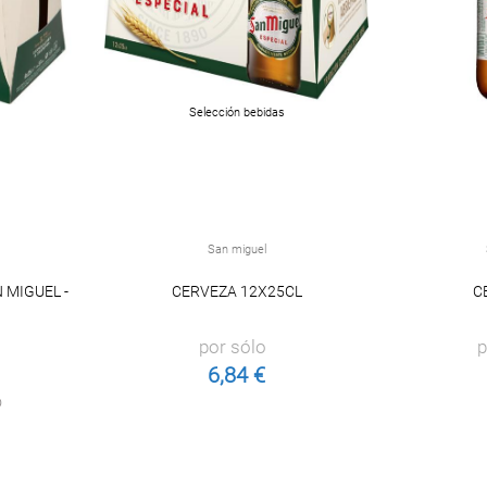
Selección bebidas
San miguel
 MIGUEL -
CERVEZA 12X25CL
C
por sólo
p
6,84 €
o