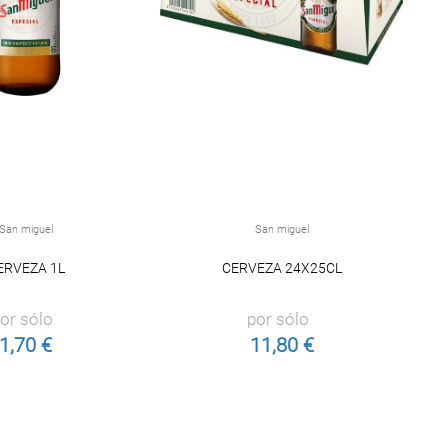
San miguel
San miguel
ERVEZA 1L
CERVEZA 24X25CL
or sólo
por sólo
1,70 €
11,80 €