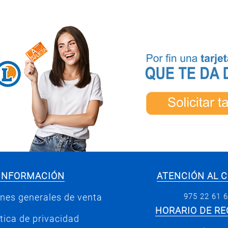
INFORMACIÓN
ATENCIÓN AL C
975 22 61 
nes generales de venta
HORARIO DE RE
ítica de privacidad