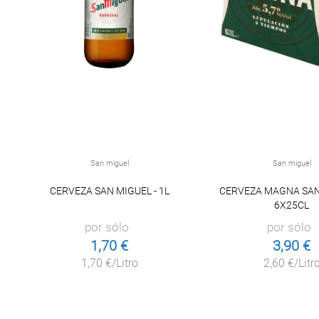
San miguel
San miguel
CERVEZA SAN MIGUEL - 1L
CERVEZA MAGNA SAN
6X25CL
por sólo
por sólo
1,70 €
3,90 €
1,70 €/Litro
2,60 €/Litr