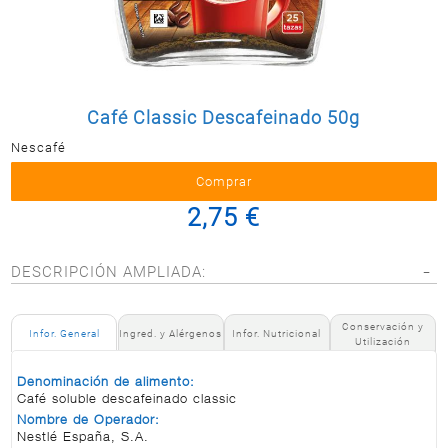
Postal
MASCOTAS
PERFUMERÍA
Y BELLEZA
Café Classic Descafeinado 50g
LIMPIEZA
Y HOGAR
Nescafé
BAZAR
2,75 €
ELECTRO
DESCRIPCIÓN AMPLIADA:
Conservación y
Infor. General
Ingred. y Alérgenos
Infor. Nutricional
Utilización
Denominación de alimento:
Café soluble descafeinado classic
Nombre de Operador:
Nestlé España, S.A.