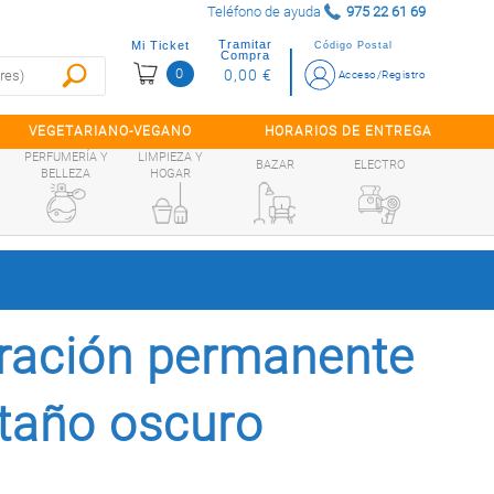
Teléfono de ayuda
975 22 61 69
Tramitar
Mi Ticket
Código Postal
Compra
0
0,00 €
Acceso/Registro
VEGETARIANO-VEGANO
HORARIOS DE ENTREGA
PERFUMERÍA Y
LIMPIEZA Y
BAZAR
ELECTRO
BELLEZA
HOGAR
oración permanente
staño oscuro