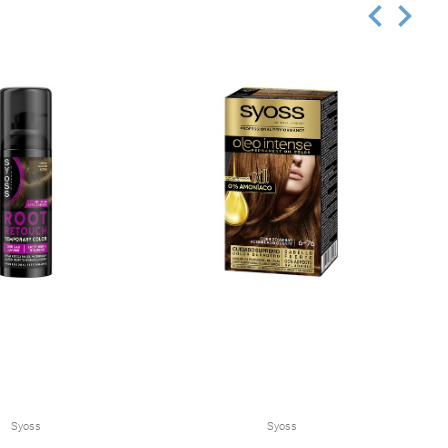
Syoss
Syoss