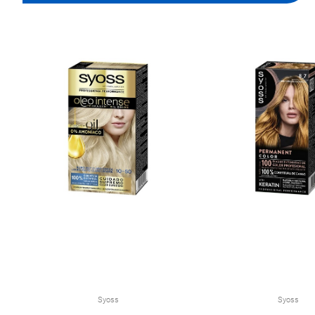
Syoss
Syoss