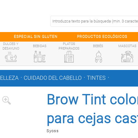
ESPECIAL SIN GLUTEN
PRODUCTOS ECOLÓGICOS
DULCES Y
PLATOS
BEBIDAS
BEBÉS
MASCOTAS
DESAYUNO
PREPARADOS
.
.
.
BELLEZA
CUIDADO DEL CABELLO
TINTES
Brow Tint col
para cejas ca
Syoss