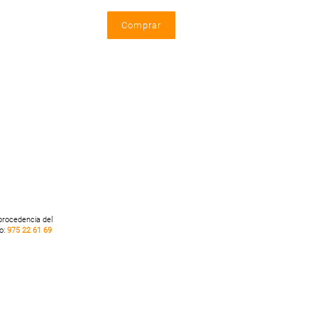
 procedencia del
no:
975 22 61 69