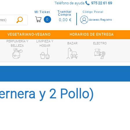
Teléfono de ayuda
975 22 61 69
Tramitar
Mi Ticket
Código Postal
Compra
0
0,00 €
Acceso/Registro
VEGETARIANO-VEGANO
HORARIOS DE ENTREGA
PERFUMERÍA Y
LIMPIEZA Y
BAZAR
ELECTRO
BELLEZA
HOGAR
ernera y 2 Pollo)