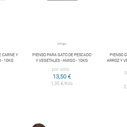
Amigo
E CARNE Y
PIENSO PARA GATO DE PESCADO
PIENSO G
 - 10KG
Y VEGETALES - AMIGO - 10KG
ARROZ Y V
por sólo
p
13,50 €
1,35 €/Kilo
2