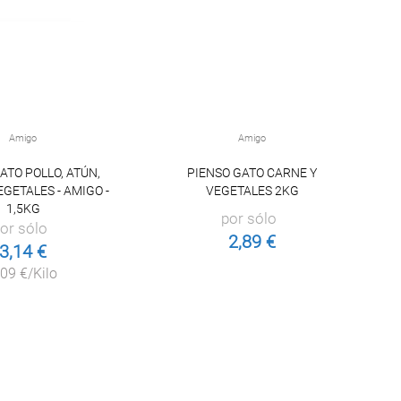
Amigo
Amigo
ATO POLLO, ATÚN,
PIENSO GATO CARNE Y
EGETALES - AMIGO -
VEGETALES 2KG
1,5KG
por sólo
or sólo
2,89 €
3,14 €
,09 €/Kilo