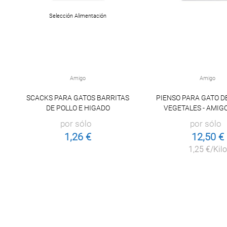
Selección Alimentación
Amigo
Amigo
SCACKS PARA GATOS BARRITAS
PIENSO PARA GATO D
DE POLLO E HIGADO
VEGETALES - AMIGO
por sólo
por sólo
1,26 €
12,50 €
1,25 €/Kilo