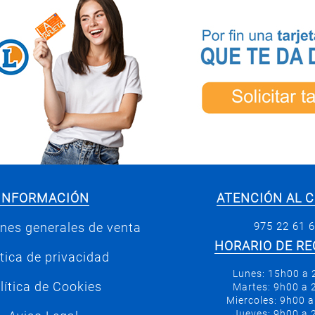
INFORMACIÓN
ATENCIÓN AL C
975 22 61 
nes generales de venta
HORARIO DE RE
ítica de privacidad
Lunes: 15h00 a
lítica de Cookies
Martes: 9h00 a
Miercoles: 9h00 
Jueves: 9h00 a