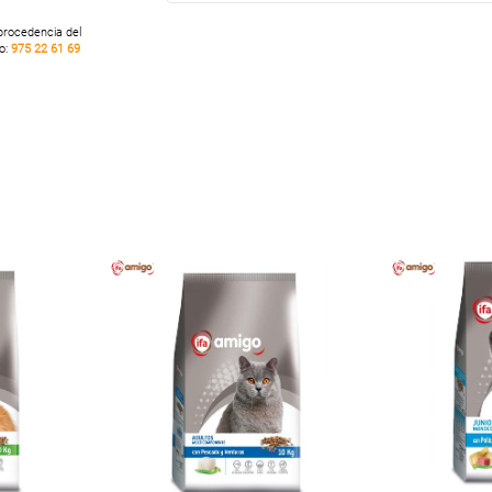
 procedencia del
no:
975 22 61 69