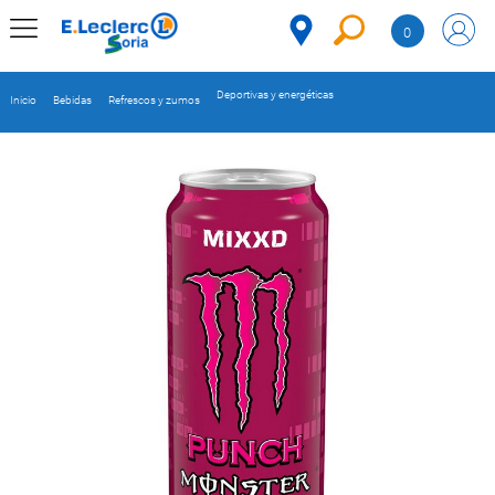
Saltar al contenido
0
MENÚ
CORPORATIVO
Deportivas y energéticas
Inicio
Bebidas
Refrescos y zumos
MERCADO
DESPENSA
Código
REFRIGERADOS
CONGELADOS
DULCES Y
DESAYUNO
BEBIDAS
PLATOS
PREPARADOS
BEBÉS