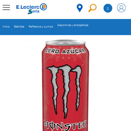
Saltar al contenido
0
MENÚ
CORPORATIVO
Deportivas y energéticas
Inicio
Bebidas
Refrescos y zumos
MERCADO
DESPENSA
Código
REFRIGERADOS
CONGELADOS
DULCES Y
DESAYUNO
BEBIDAS
PLATOS
PREPARADOS
BEBÉS