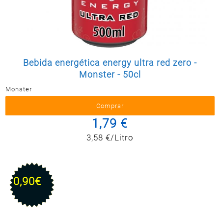
Postal
MASCOTAS
PERFUMERÍA
Y BELLEZA
LIMPIEZA
Bebida energética energy ultra red zero -
Y HOGAR
Monster - 50cl
BAZAR
Monster
ELECTRO
1,79 €
3,58 €/Litro
0,90€