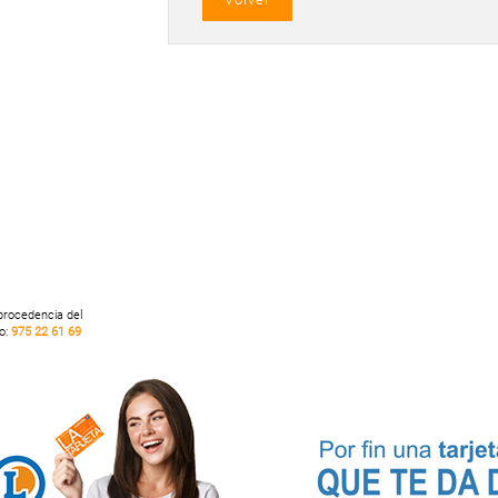
 procedencia del
no:
975 22 61 69