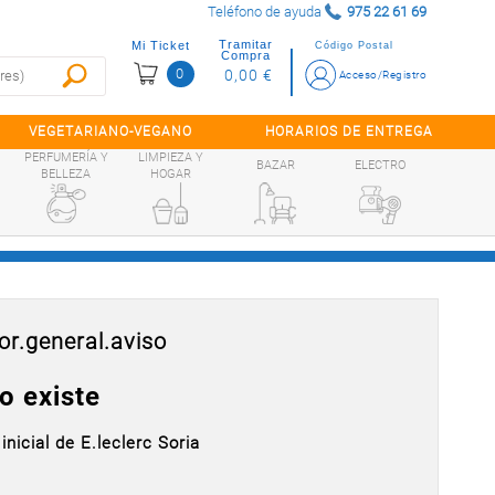
Teléfono de ayuda
975 22 61 69
Tramitar
Mi Ticket
Código Postal
Compra
0
0,00 €
Acceso/Registro
VEGETARIANO-VEGANO
HORARIOS DE ENTREGA
PERFUMERÍA Y
LIMPIEZA Y
BAZAR
ELECTRO
BELLEZA
HOGAR
or.general.aviso
o existe
inicial de E.leclerc Soria