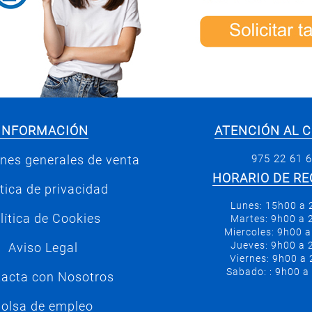
INFORMACIÓN
ATENCIÓN AL C
975 22 61 
nes generales de venta
HORARIO DE RE
ítica de privacidad
Lunes: 15h00 a
lítica de Cookies
Martes: 9h00 a
Miercoles: 9h00 
Jueves: 9h00 a
Aviso Legal
Viernes: 9h00 a
Sabado: : 9h00 a
acta con Nosotros
olsa de empleo