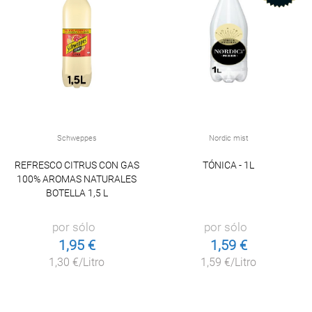
Schweppes
Nordic mist
REFRESCO CITRUS CON GAS
TÓNICA - 1L
100% AROMAS NATURALES
BOTELLA 1,5 L
por sólo
por sólo
1,95 €
1,59 €
1,30 €/Litro
1,59 €/Litro