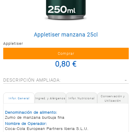
Postal
MASCOTAS
PERFUMERÍA
Y BELLEZA
Appletiser manzana 25cl
LIMPIEZA
Y HOGAR
Appletiser
BAZAR
0,80 €
ELECTRO
DESCRIPCIÓN AMPLIADA:
Conservación y
Infor. General
Ingred. y Alérgenos
Infor. Nutricional
Utilización
Denominación de alimento:
Zumo de manzana burbuja fina
Nombre de Operador:
Coca-Cola European Partners Iberia S.L.U.