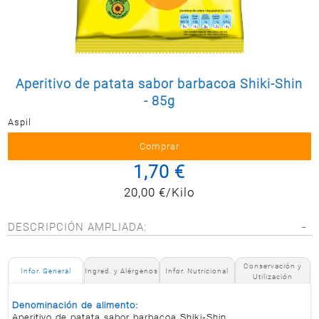
Postal
MASCOTAS
PERFUMERÍA
Y BELLEZA
Aperitivo de patata sabor barbacoa Shiki-Shin
LIMPIEZA
Y HOGAR
- 85g
Aspil
BAZAR
ELECTRO
1,70 €
20,00 €/Kilo
DESCRIPCIÓN AMPLIADA:
Conservación y
Infor. General
Ingred. y Alérgenos
Infor. Nutricional
Utilización
Denominación de alimento:
Aperitivo de patata sabor barbacoa Shiki-Shin