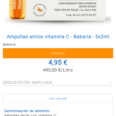
Postal
MASCOTAS
PERFUMERÍA
Y BELLEZA
LIMPIEZA
Y HOGAR
Ampollas antiox vitamina C - Babaria - 5x2ml
Babaria
BAZAR
ELECTRO
4,95 €
495,00 €/Litro
DESCRIPCIÓN AMPLIADA:
Infor. General
Denominación de alimento:
Ampollas facial con vitamina C