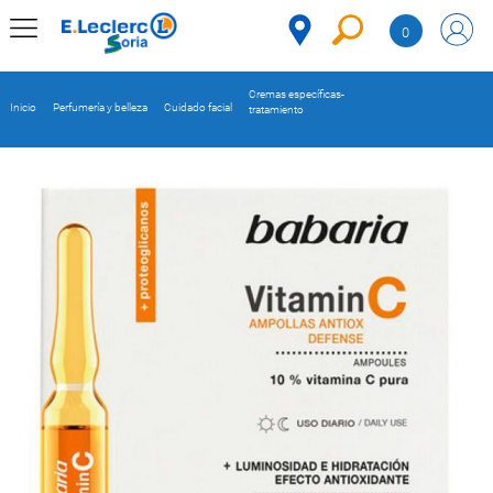
Saltar al contenido
0
MENÚ
CORPORATIVO
Cremas específicas-
Inicio
Perfumería y belleza
Cuidado facial
tratamiento
MERCADO
DESPENSA
Código
REFRIGERADOS
CONGELADOS
DULCES Y
DESAYUNO
BEBIDAS
PLATOS
PREPARADOS
BEBÉS