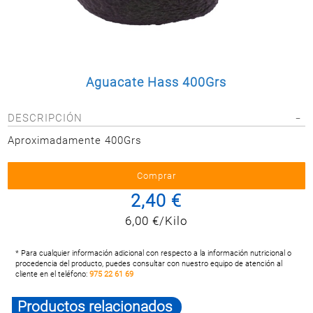
Postal
MASCOTAS
PERFUMERÍA
Y BELLEZA
Aguacate Hass 400Grs
LIMPIEZA
Y HOGAR
DESCRIPCIÓN
BAZAR
Aproximadamente 400Grs
ELECTRO
2,40 €
6,00 €/Kilo
* Para cualquier información adicional con respecto a la información nutricional o
procedencia del producto, puedes consultar con nuestro equipo de atención al
cliente en el teléfono:
975 22 61 69
Productos relacionados