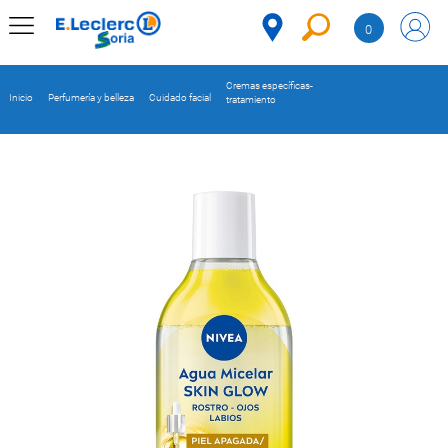
Saltar al contenido
0
MENÚ
CORPORATIVO
Cremas específicas-
Inicio
Perfumería y belleza
Cuidado facial
tratamiento
MERCADO
DESPENSA
Código
REFRIGERADOS
CONGELADOS
DULCES Y
DESAYUNO
BEBIDAS
PLATOS
PREPARADOS
BEBÉS