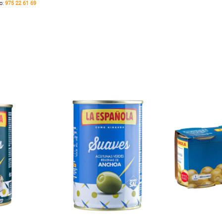
no:
975 22 61 69