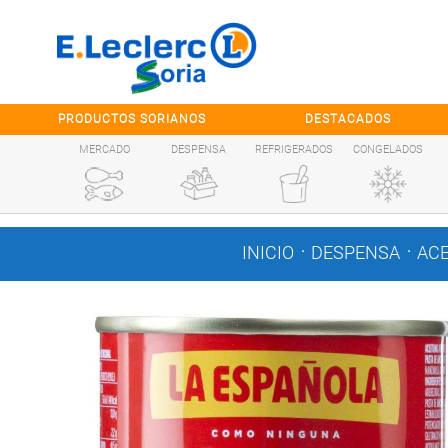
Saltar al contenido
PRODUCTOS SORIANOS
DESTACADOS
MERCADO
DESPENSA
REFRIGERADOS
CONGELADOS
.
.
INICIO
DESPENSA
ACE