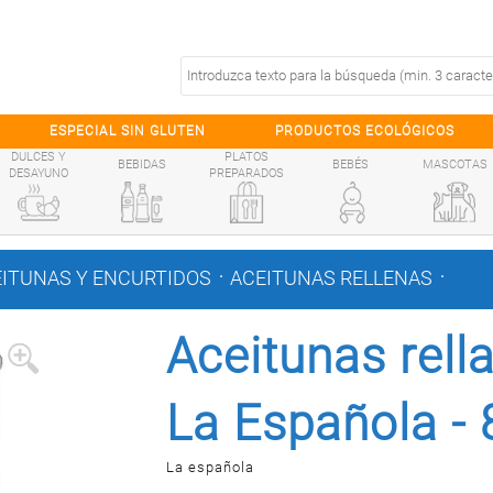
ESPECIAL SIN GLUTEN
PRODUCTOS ECOLÓGICOS
DULCES Y
PLATOS
BEBIDAS
BEBÉS
MASCOTAS
DESAYUNO
PREPARADOS
.
.
ITUNAS Y ENCURTIDOS
ACEITUNAS RELLENAS
Aceitunas rell
La Española - 
La española