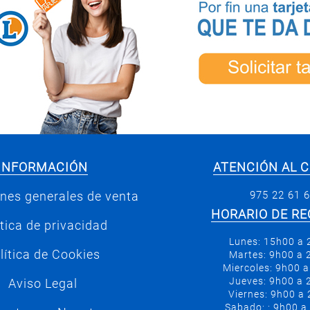
INFORMACIÓN
ATENCIÓN AL C
975 22 61 
nes generales de venta
HORARIO DE RE
ítica de privacidad
Lunes: 15h00 a
lítica de Cookies
Martes: 9h00 a
Miercoles: 9h00 
Jueves: 9h00 a
Aviso Legal
Viernes: 9h00 a
Sabado: : 9h00 a