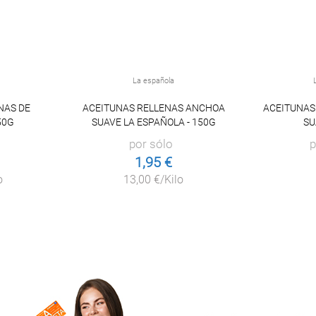
La española
NAS DE
ACEITUNAS RELLENAS ANCHOA
ACEITUNAS
50G
SUAVE LA ESPAÑOLA - 150G
SU
por sólo
p
1,95 €
o
13,00 €/Kilo