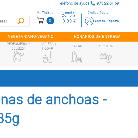
Teléfono de ayuda
975 22 61 69
Tramitar
Mi Ticket
Código Postal
Compra
0
0,00 €
Acceso/Registro
VEGETARIANO-VEGANO
HORARIOS DE ENTREGA
PERFUMERÍA Y
LIMPIEZA Y
BAZAR
ELECTRO
BELLEZA
HOGAR
anas de anchoas -
85g