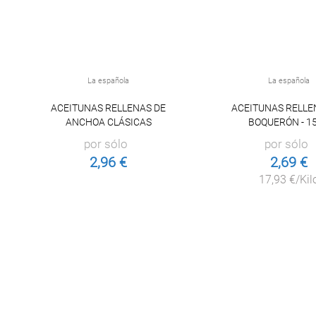
La española
La española
ACEITUNAS RELLENAS DE
ACEITUNAS RELLE
ANCHOA CLÁSICAS
BOQUERÓN - 1
por sólo
por sólo
2,96 €
2,69 €
17,93 €/Kil