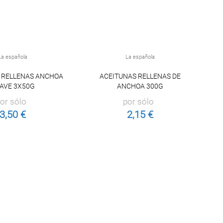
La española
La española
 RELLENAS ANCHOA
ACEITUNAS RELLENAS DE
AVE 3X50G
ANCHOA 300G
or sólo
por sólo
3,50 €
2,15 €