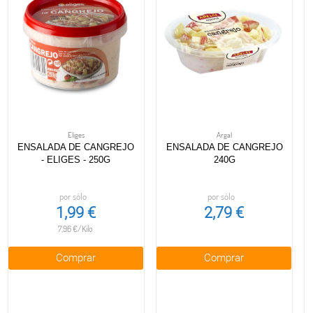
Eliges
Argal
ENSALADA DE CANGREJO
ENSALADA DE CANGREJO
- ELIGES - 250G
240G
por sólo
por sólo
1,99 €
2,79 €
7,96 €/Kilo
Comprar
Comprar