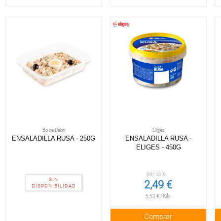
Bo de Debò
Eliges
ENSALADILLA RUSA - 250G
ENSALADILLA RUSA -
ELIGES - 450G
por sólo
SIN
2,49 €
DISPONIBILIDAD
5,53 €/Kilo
Comprar