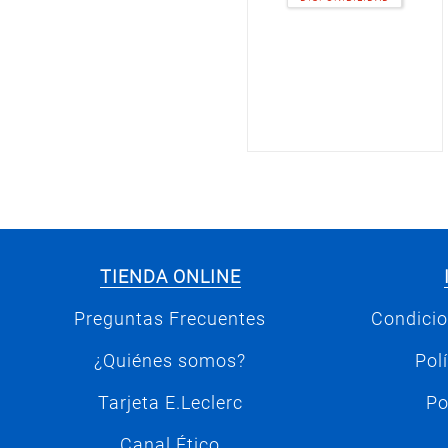
TIENDA ONLINE
Preguntas Frecuentes
Condicio
¿Quiénes somos?
Pol
Tarjeta E.Leclerc
Po
Canal Ético