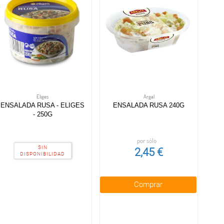
Eliges
Argal
ENSALADA RUSA - ELIGES
ENSALADA RUSA 240G
- 250G
por sólo
SIN
2,45 €
DISPONIBILIDAD
Comprar