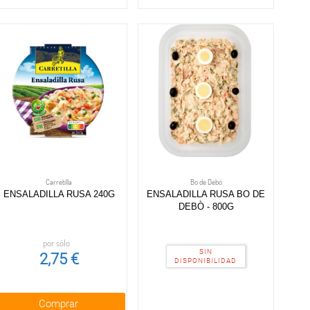
Carretilla
Bo de Debò
ENSALADILLA RUSA 240G
ENSALADILLA RUSA BO DE
DEBÒ - 800G
por sólo
SIN
2,75 €
DISPONIBILIDAD
Comprar