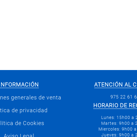
INFORMACIÓN
ATENCIÓN AL C
975 22 61 
nes generales de venta
HORARIO DE RE
ítica de privacidad
Lunes: 15h00 a
lítica de Cookies
Martes: 9h00 a
Miercoles: 9h00 
Jueves: 9h00 a
Aviso Legal