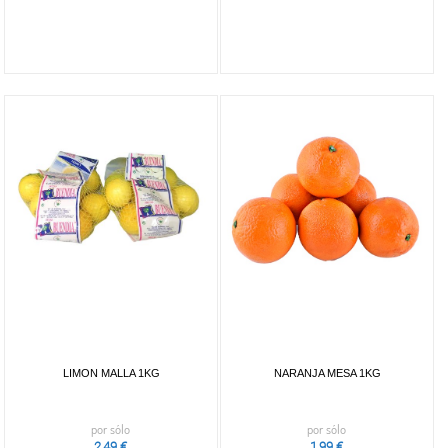
LIMON MALLA 1KG
NARANJA MESA 1KG
por sólo
por sólo
2,49 €
1,99 €