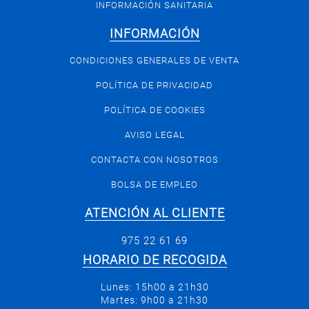
Ensaladas
INFORMACIÓN SANITARIA
Elaborados
derivados
Postal
MASCOTAS
Carne
Ahumados
INFORMACIÓN
picada
Anchoas
PERFUMERÍA
Hamburguesas
Y BELLEZA
y
CONDICIONES GENERALES DE VENTA
Burger
boquerones
LIMPIEZA
meat
POLÍTICA DE PRIVACIDAD
Elaborados
Y HOGAR
+
Charcutería
POLÍTICA DE COOKIES
BAZAR
+
Cremería
Fiambre
AVISO LEGAL
Jamon
+
Frutos
Frescos
ELECTRO
Embutido
secos
y
CONTACTA CON NOSOTROS
Elaborados
mozzarella
Frutos
BOLSA DE EMPLEO
Semicurado
secos
Curado
varios
ATENCIÓN AL CLIENTE
Oveja y
cabra
975 22 61 69
Tierno
HORARIO DE RECOGIDA
Lunes: 15h00 a 21h30
Martes: 9h00 a 21h30