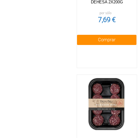
DEHESA 2X200G
por sólo
7,69 €
Comprar