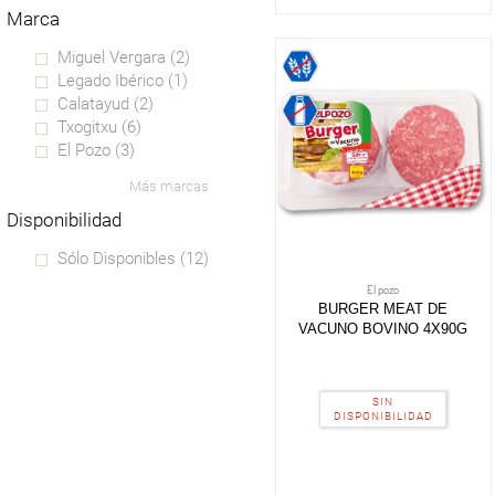
marca
Miguel Vergara
(2)
Legado Ibérico
(1)
Calatayud
(2)
Txogitxu
(6)
El Pozo
(3)
Más marcas
disponibilidad
Sólo Disponibles
(12)
El pozo
BURGER MEAT DE
VACUNO BOVINO 4X90G
SIN
DISPONIBILIDAD