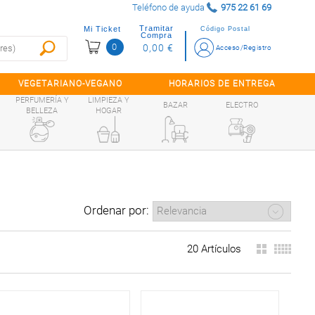
Teléfono de ayuda
975 22 61 69
Tramitar
Mi Ticket
Código Postal
Compra
0
0,00 €
Acceso/Registro
VEGETARIANO-VEGANO
HORARIOS DE ENTREGA
PERFUMERÍA Y
LIMPIEZA Y
BAZAR
ELECTRO
BELLEZA
HOGAR
Ordenar por:
20 Artículos