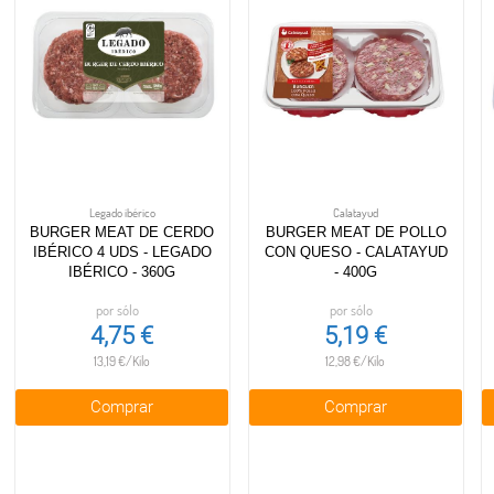
Legado ibérico
Calatayud
BURGER MEAT DE CERDO
BURGER MEAT DE POLLO
IBÉRICO 4 UDS - LEGADO
CON QUESO - CALATAYUD
IBÉRICO - 360G
- 400G
por sólo
por sólo
4,75 €
5,19 €
13,19 €/Kilo
12,98 €/Kilo
Comprar
Comprar