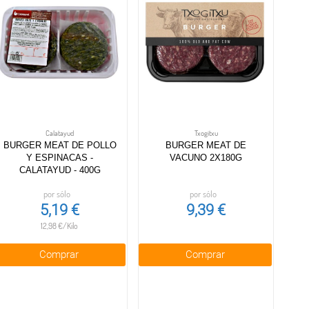
Calatayud
Txogitxu
BURGER MEAT DE POLLO
BURGER MEAT DE
Y ESPINACAS -
VACUNO 2X180G
CALATAYUD - 400G
por sólo
por sólo
5,19 €
9,39 €
12,98 €/Kilo
Comprar
Comprar