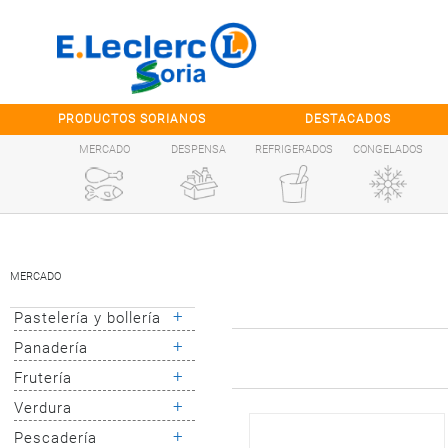
Saltar al contenido
PRODUCTOS SORIANOS
DESTACADOS
MERCADO
DESPENSA
REFRIGERADOS
CONGELADOS
MERCADO
+
Pastelería y bollería
+
Panadería
Bollería
Pastelería
+
Frutería
Pan del día
Pan tostado y
+
Verdura
Frutas de
picos
temporada
+
Pescadería
Verduras y
Pan de molde