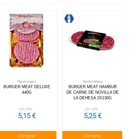
Miguel vergara
Hamburdehesa
BURGER MEAT DELUXE
BURGER MEAT HAMBUR
440G
DE CARNE DE NOVILLA DE
LA DEHESA 2X130G
por sólo
por sólo
5,15 €
5,25 €
Comprar
Comprar