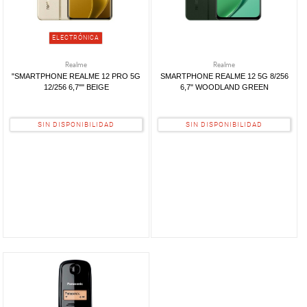
Informática
Postal
MASCOTAS
Otros
ELECTRÓNICA
PERFUMERÍA
FILTRO DE
Y BELLEZA
Realme
Realme
BÚSQUEDA
"SMARTPHONE REALME 12 PRO 5G
SMARTPHONE REALME 12 5G 8/256
LIMPIEZA
12/256 6,7"" BEIGE
6,7" WOODLAND GREEN
Y HOGAR
marca
BAZAR
SIN DISPONIBILIDAD
SIN DISPONIBILIDAD
Realme
(2)
ELECTRO
Panasonic
(1)
disponibilidad
Sólo
Disponibles
(1)