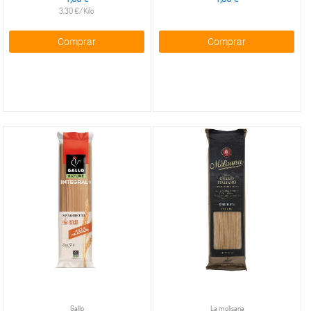
Galletas
3,30 €/Kilo
saladas
clásicas
Comprar
Comprar
Galletas
saladas
de
sabores
Palomitas
de maíz
y
sabores
Maíz y
palomitas
para
microondas
Gallo
La molisana