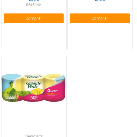
Tortitas
6,64 €/Kilo
de maíz
Tortitas
Comprar
Comprar
multicereales
Galletas
saladas
clásicas
Galletas
saladas
de
sabores
Palomitas
de maíz
y
sabores
Maíz y
palomitas
para
microondas
Gigante verde