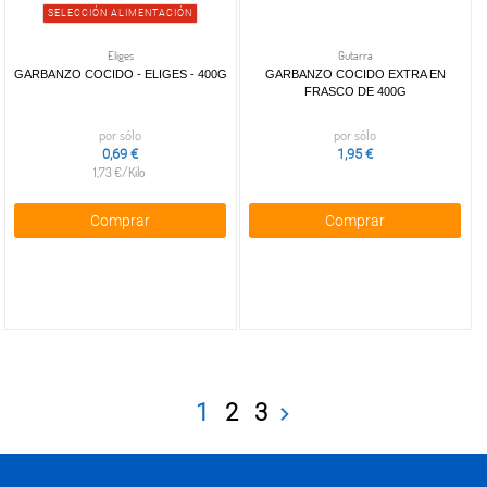
SELECCIÓN ALIMENTACIÓN
Eliges
Gutarra
GARBANZO COCIDO - ELIGES - 400G
GARBANZO COCIDO EXTRA EN
FRASCO DE 400G
por sólo
por sólo
0,69 €
1,95 €
1,73 €/Kilo
Comprar
Comprar
1
2
3