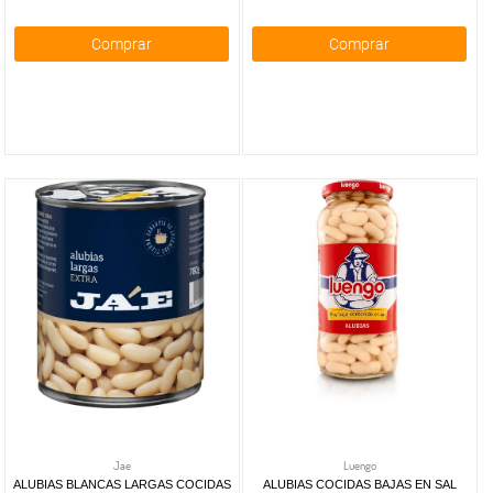
saladas
clásicas
Comprar
Comprar
Galletas
saladas
de
sabores
Palomitas
de maíz
y
sabores
Maíz y
palomitas
para
microondas
Jae
Luengo
ALUBIAS BLANCAS LARGAS COCIDAS
ALUBIAS COCIDAS BAJAS EN SAL