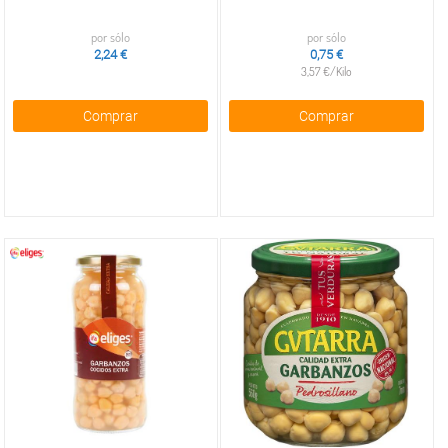
por sólo
por sólo
2,24 €
0,75 €
3,57 €/Kilo
Comprar
Comprar