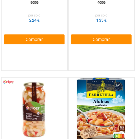
500G
400G
por sólo
por sólo
2,24 €
1,35 €
Comprar
Comprar