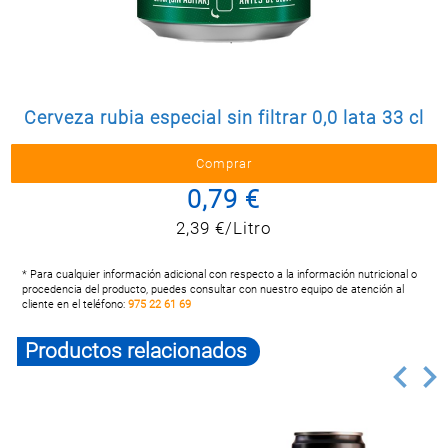
Postal
MASCOTAS
PERFUMERÍA
Y BELLEZA
Cerveza rubia especial sin filtrar 0,0 lata 33 cl
LIMPIEZA
Y HOGAR
BAZAR
0,79 €
ELECTRO
2,39 €/Litro
* Para cualquier información adicional con respecto a la información nutricional o
procedencia del producto, puedes consultar con nuestro equipo de atención al
cliente en el teléfono:
975 22 61 69
Productos relacionados